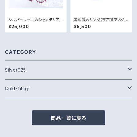
シルバーレースのシャンデリアピ
紫の露のリング【宝石質アメジス
アス【ガーネット・silver925】
ト・silver925】
¥25,000
¥5,500
CATEGORY
Silver925
ピアス・イヤリング
Gold・14kgf
リング
ピアス・イヤリング
商品一覧に戻る
ペンダント
ペンダント